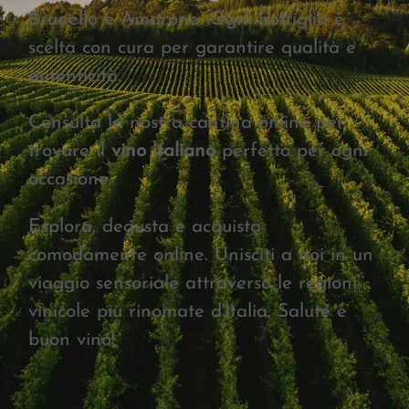
Brunello e Amarone. Ogni bottiglia è
scelta con cura per garantire qualità e
autenticità.
Consulta la nostra cantina online per
trovare il
vino italiano
perfetto per ogni
occasione.
Esplora, degusta e acquista
comodamente online. Unisciti a noi in un
viaggio sensoriale attraverso le regioni
vinicole più rinomate d'Italia. Salute e
buon vino!