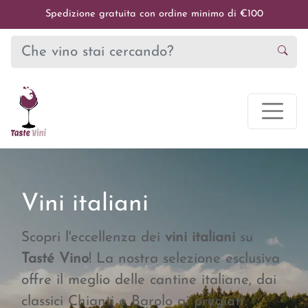
Spedizione gratuita con ordine minimo di €100
Vini italiani
Scopri l'eccellenza dei
vini italiani
su
Tasté Vino
! La nostra selezione esclusiva
offre il meglio delle cantine italiane, dai
classici Chianti e Barolo ai pregiati