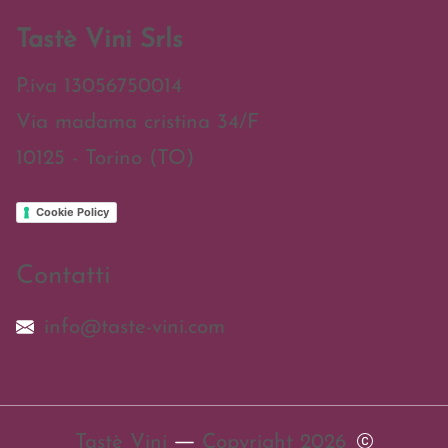
Tastè Vini Srls
P.iva 13056750014
Via madama cristina 34/F
10125 - Torino (TO)
Cookie Policy
Contatti
info@taste-vini.com
Tastè Vini
Copyright 2026